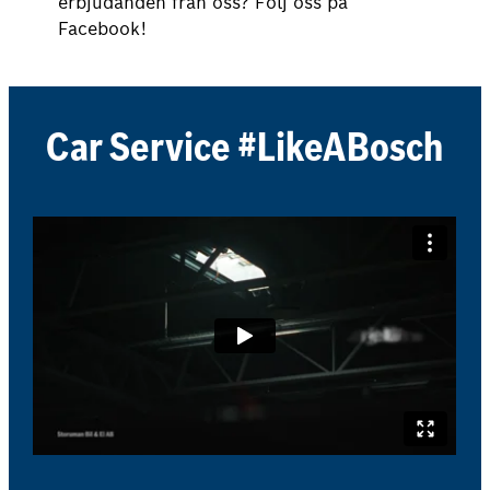
erbjudanden från oss? Följ oss på
Facebook!
Car Service #LikeABosch