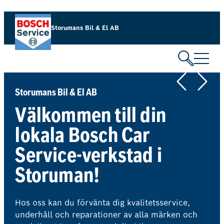
Hoppa
till
Storumans Bil & El AB
innehåll
Storumans Bil & El AB
Välkommen till din
lokala Bosch Car
Service-verkstad i
Storuman!
Hos oss kan du förvänta dig kvalitetsservice,
underhåll och reparationer av alla märken och