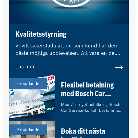
Kvalitetsstyrning
Vi vill säkerställa att du som kund har den
bästa möjliga upplevelsen. Att vara en del
av Bosch Car Service-nätverket innebär att
Läs mer
externa experter regelbundet övervakar
våra kvalitetsstandarder och procedurer.
Erbjudande
Flexibel betalning
med Bosch Car
Service-kortet
Med vårt eget betalkort, Bosch
Car Service-kortet, bestämmer
du själv hur du vill betala för
ditt verkstadsbesök.
Erbjudande
Boka ditt nästa