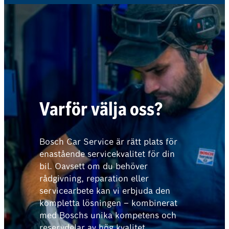
Varför välja oss?
Bosch Car Service är rätt plats för
enastående servicekvalitet för din
bil. Oavsett om du behöver
rådgivning, reparation eller
servicearbete kan vi erbjuda den
kompletta lösningen – kombinerat
med Boschs unika kompetens och
reservdelar av hög kvalitet.