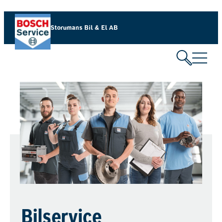
Storumans Bil & El AB
Bilservice