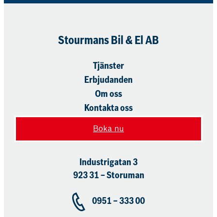
Stourmans Bil & El AB
Tjänster
Erbjudanden
Om oss
Kontakta oss
Boka nu
Industrigatan 3
923 31 – Storuman
0951 – 333 00